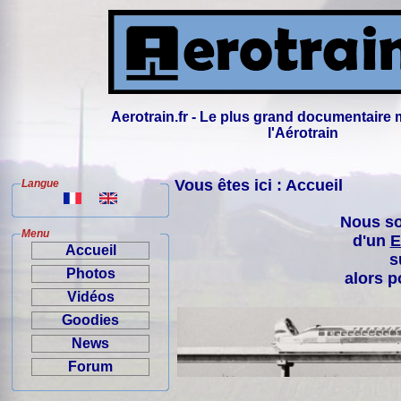
Aerotrain.fr - Le plus grand documentaire 
l'Aérotrain
Vous êtes ici : Accueil
Langue
Nous so
Menu
d'un
E
Accueil
s
Photos
alors p
Vidéos
Goodies
News
Forum