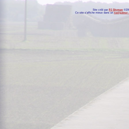
Site créé par
PJ Skyman
©200
Ce site s'affiche mieux dans un
navigateur