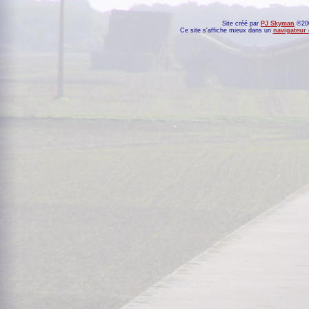
Site créé par
PJ Skyman
©200
Ce site s'affiche mieux dans un
navigateur