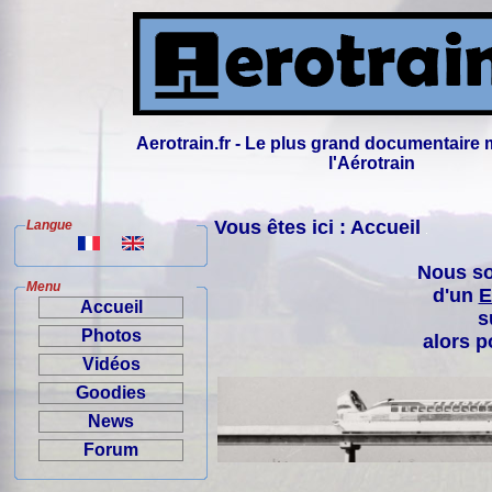
Aerotrain.fr - Le plus grand documentaire 
l'Aérotrain
Vous êtes ici : Accueil
Langue
Nous so
Menu
d'un
E
Accueil
s
Photos
alors p
Vidéos
Goodies
News
Forum