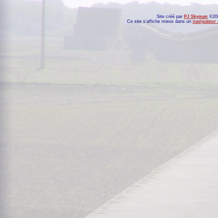
Site créé par
PJ Skyman
©200
Ce site s'affiche mieux dans un
navigateur