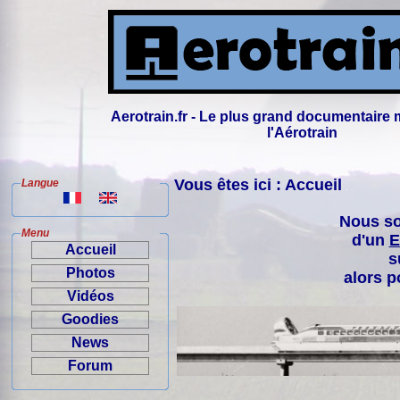
Aerotrain.fr - Le plus grand documentaire 
l'Aérotrain
Vous êtes ici : Accueil
Langue
Nous so
Menu
d'un
E
Accueil
s
Photos
alors p
Vidéos
Goodies
News
Forum