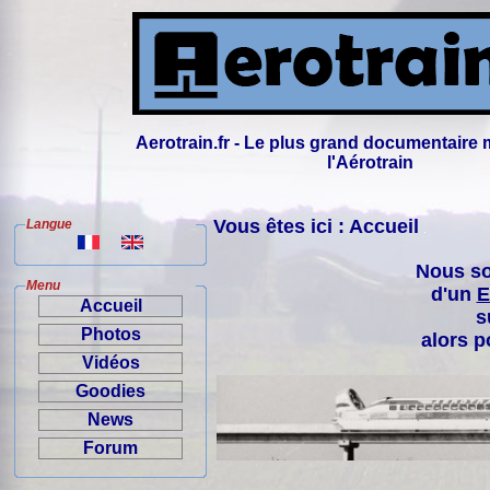
Aerotrain.fr - Le plus grand documentaire 
l'Aérotrain
Vous êtes ici : Accueil
Langue
Nous so
Menu
d'un
E
Accueil
s
Photos
alors p
Vidéos
Goodies
News
Forum