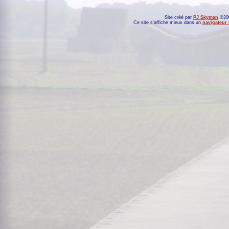
Site créé par
PJ Skyman
©200
Ce site s'affiche mieux dans un
navigateur