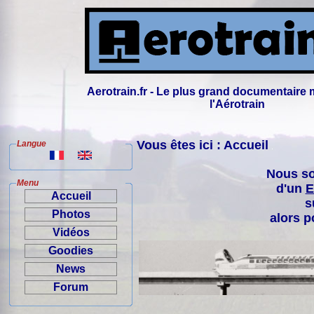
Aerotrain.fr - Le plus grand documentaire 
l'Aérotrain
Vous êtes ici : Accueil
Langue
Nous so
Menu
d'un
E
Accueil
s
Photos
alors p
Vidéos
Goodies
News
Forum