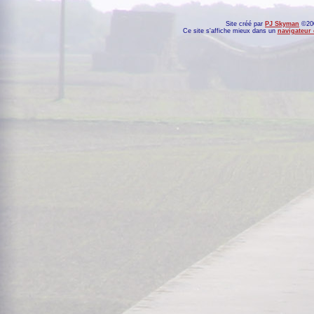
Site créé par
PJ Skyman
©200
Ce site s'affiche mieux dans un
navigateur