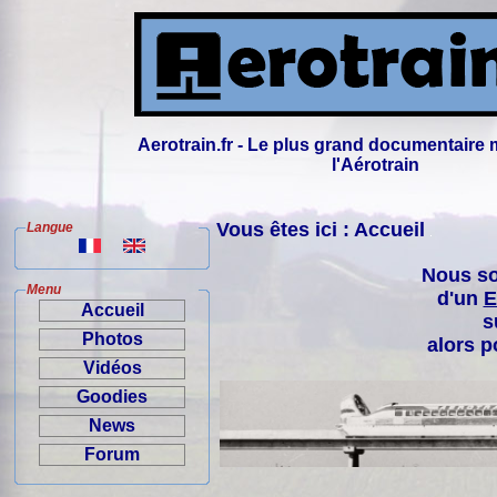
Aerotrain.fr - Le plus grand documentaire 
l'Aérotrain
Vous êtes ici : Accueil
Langue
Nous so
Menu
d'un
E
Accueil
s
Photos
alors p
Vidéos
Goodies
News
Forum