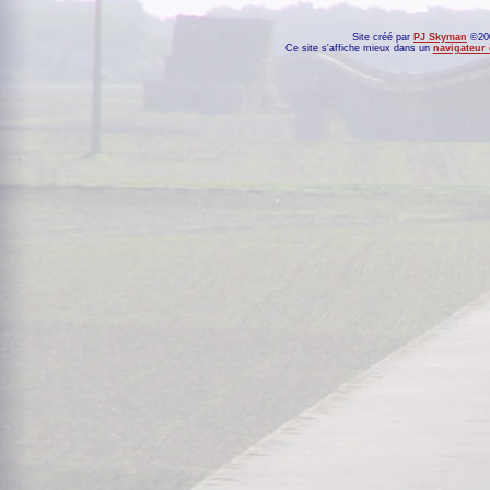
Site créé par
PJ Skyman
©200
Ce site s'affiche mieux dans un
navigateur