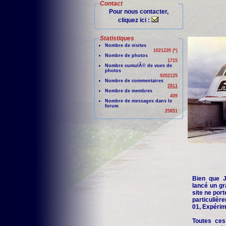
Contact
Pour nous contacter,
cliquez ici :
Statistiques
Nombre de visites
1021220 (*)
Nombre de photos
1715
Nombre cumulÃ© de vues de
photos
9202125
Nombre de commentaires
2811
Nombre de membres
409
Nombre de messages dans le
forum
25851
Bien que Je
lancé un gr
site ne port
particuliè
01, Expérime
Toutes ces