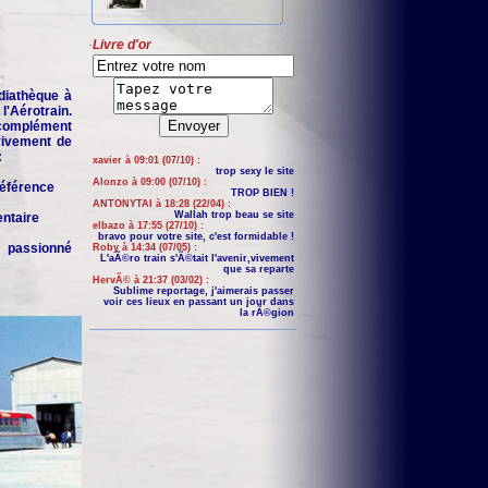
Livre d'or
iathèque à
'Aérotrain.
complément
 vivement de
:
xavier à 09:01 (07/10) :
trop sexy le site
Alonzo à 09:00 (07/10) :
 référence
TROP BIEN !
ANTONYTAI à 18:28 (22/04) :
Wallah trop beau se site
entaire
elbazo à 17:55 (27/10) :
bravo pour votre site, c'est formidable !
n passionné
Roby à 14:34 (07/05) :
L'aÃ©ro train s'Ã©tait l'avenir,vivement
que sa reparte
HervÃ© à 21:37 (03/02) :
Sublime reportage, j'aimerais passer
voir ces lieux en passant un jour dans
la rÃ©gion