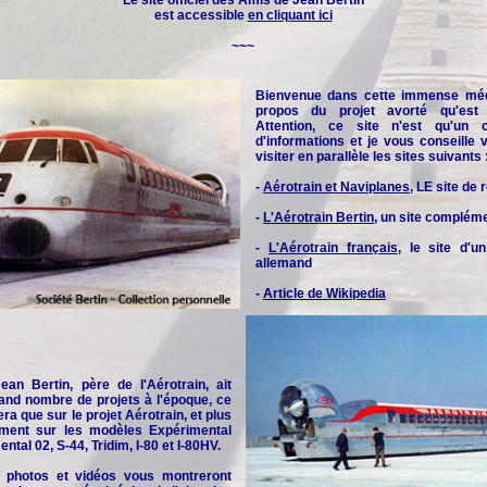
Le site officiel des
Amis de Jean Bertin
est accessible
en cliquant ici
~~~
Bienvenue dans cette immense méd
propos du projet avorté qu'est l
Attention, ce site n'est qu'un 
d'informations et je vous conseille
visiter en parallèle les sites suivants 
-
Aérotrain et Naviplanes
, LE site de
-
L'Aérotrain Bertin
, un site complém
-
L'Aérotrain français
, le site d'u
allemand
-
Article de Wikipedia
an Bertin, père de l'Aérotrain, ait
and nombre de projets à l'époque, ce
era que sur le projet Aérotrain, et plus
rement sur les modèles Expérimental
ntal 02, S-44, Tridim, I-80 et I-80HV.
 photos et vidéos vous montreront