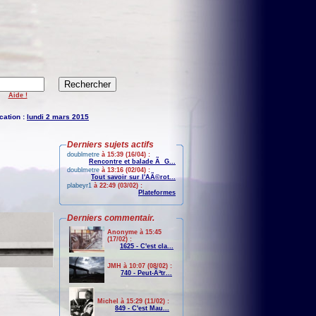
Aide !
cation :
lundi 2 mars 2015
Derniers sujets actifs
doublmetre
à 15:39 (16/04) :
Rencontre et balade Ã G...
doublmetre
à 13:16 (02/04) :
Tout savoir sur l'AÃ©rot...
plabeyr1
à 22:49 (03/02) :
Plateformes
Derniers commentair.
Anonyme à 15:45
(17/02) :
1625 - C'est cla...
JMH à 10:07 (08/02) :
740 - Peut-Ãªtr...
Michel à 15:29 (11/02) :
849 - C'est Mau...